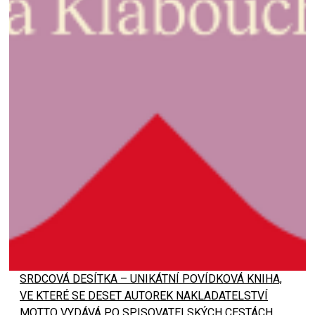
SRDCOVÁ DESÍTKA – UNIKÁTNÍ POVÍDKOVÁ KNIHA,
VE KTERÉ SE DESET AUTOREK NAKLADATELSTVÍ
MOTTO VYDÁVÁ PO SPISOVATELSKÝCH CESTÁCH,