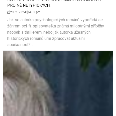
PRO NĚ NETYPICKÝCH.
23. 2. 2024
4:53 pm
Jak se autorka psychologických románů vypořádá se
žánrem sci-fi, spisovatelka známá milostnými příběhy
naopak s thrillerem, nebo jak autorka úžasných
historických románů umí zpracovat aktuální
současnost?...