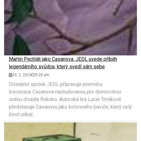
Martin Pechlát jako Casanova. JEDL uvede příběh
legendárního svůdce, který svedl sám sebe
23. 2. 2024
9:28 am
Divadelní spolek JEDL připravuje premiéru
inscenace Casanova nastudovanou pro domovskou
scénu divadla Rokoko. Autorská hra Lucie Trmíkové
představuje Casanovu jako kočovného baviče, který celý
život utíkal...