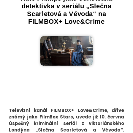
detektivka v seriálu „Slečna
Scarletová a Vévoda“ na
FILMBOX+ Love&Crime
Televizní kanál FILMBOX+ Love&Crime, dříve
známý jako FilmBox Stars, uvede již 10. června
úspěšný kriminální seriál z viktoriánského
Londýna „Slečna Scarletová a Vévoda“.