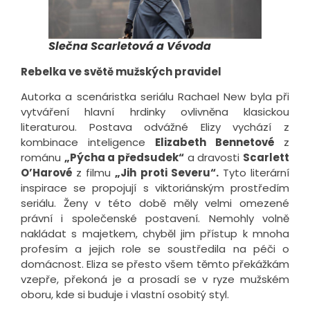
Slečna Scarletová a Vévoda
Rebelka ve světě mužských pravidel
Autorka a scenáristka seriálu Rachael New byla při
vytváření hlavní hrdinky ovlivněna klasickou
literaturou. Postava odvážné Elizy vychází z
kombinace inteligence
Elizabeth Bennetové
z
románu
„Pýcha a předsudek“
a dravosti
Scarlett
O’Harové
z filmu
„Jih proti Severu“.
Tyto literární
inspirace se propojují s viktoriánským prostředím
seriálu. Ženy v této době měly velmi omezené
právní i společenské postavení. Nemohly volně
nakládat s majetkem, chyběl jim přístup k mnoha
profesím a jejich role se soustředila na péči o
domácnost. Eliza se přesto všem těmto překážkám
vzepře, překoná je a prosadí se v ryze mužském
oboru, kde si buduje i vlastní osobitý styl.