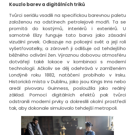
Kouzlo barev a digitálních triků
Tvůrci seriálu vsadili na specifickou barevnou paletu
založenou na odstínech petrolejové modři. Ta se
promítá do kostýmů, interiérů i exteriérů. U
samotné Elizy funguje tato barva jako zásadní
vizuální prvek. Odkazuje na policejní svět a její roli
vyšetřovatelky, a zároveň ji odlišuje od tehdejšího
běžného odívání žen. Výraznou dobovou atmosféru
dotvářejí také lokace v kombinaci s moderní
technologií. Ačkoliv se děj odehrává v zamlženém
Londýně roku 1882, natáčení probíhalo v Irsku.
Historická místa v Dublinu, jako jsou Kings Inns nebo
areál pivovaru Guinness, posloužila jako reálný
základ. Pomocí digitálních efektů pak tvůrci
odstranili moderní prvky a dokreslili okolní prostředí
tak, aby dokonale simulovalo tehdejší metropoli.