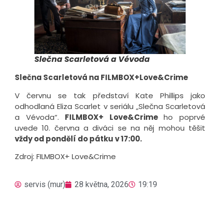
Slečna Scarletová a Vévoda
Slečna Scarletová na FILMBOX+Love&Crime
V červnu se tak představí Kate Phillips jako
odhodlaná Eliza Scarlet v seriálu „Slečna Scarletová
a Vévoda“.
FILMBOX+ Love&Crime
ho poprvé
uvede 10. června a diváci se na něj mohou těšit
vždy od pondělí do pátku v 17:00.
Zdroj: FILMBOX+ Love&Crime
servis (mur)
28 května, 2026
19:19