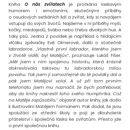
Kniha
O nás zvířatech
je protkána laskavým
humorem i emotivními, skutečnými příběhy
o osudových setkáních lidí a zvířat, kdy si navzájem
vstupují do svých životů. Najdeme v ní příběhy myší,
kočky, medojedů, švába nebo třeba divokých hus. A
taky psů. Jedna z povídek je například o hlídajícím
vlčáku zpěvačky Evě Olmerové, další o statečné
labradorce.
„Vlastně první
labrador, kterého jsem
v životě viděl, byl Matějův“
, prozrazuje Lukáš Fišer.
„Měl jsem s ním spojenou historku, která krásně
dokreslovala takovou tu labradorskou milou
povahu. Tak jsem ji samozřejmě do té povídky dal a
pak jsem
Matějovi
volal. A už při tom prvním
telefonátu jsem
mu naznačil, že bych
potřeboval,
aby
do knihy
nakreslil toho sv
é
ho Humphríka. Což
na Matěje zapůsobi
lo,“
objasnil autor knihy, jak došlo
k ilustrování Matějem Formanem. Pak dodal, že jsou
spolužáci ze střední školy a pojí je dlouholeté
přátelství i společná láska ke zvířatům. Přesto jde
o první společnou knihu.