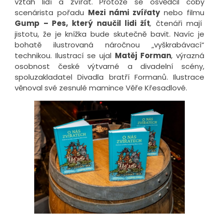
vztah lidí a zvířat. Protože se osvědčil coby
scenárista pořadu
Mezi námi zvířaty
nebo filmu
Gump – Pes, který naučil lidi žít
,
čtenáři mají
jistotu, že je knížka bude skutečně bavit. Navíc je
bohatě ilustrovaná náročnou „vyškrabávací“
technikou. Ilustrací se ujal
Matěj Forman
, výrazná
osobnost české výtvarné a divadelní scény,
spoluzakladatel Divadla bratří Formanů. Ilustrace
věnoval své zesnulé mamince Věře Křesadlové.