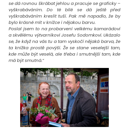
se dá rovnou škrábat jehlou a pracuje se graficky –
vyškrabáváním. Do té bílé se dá ještě před
vyškrabáváním kreslit tuší. Pak mě napadlo, že by
bylo krásné mít v knížce i nějakou barvu.
Poslal jsem to na probarvení velkému kamarádovi
a skvělému výtvarníkovi Josefu Sodomkovi. Ukázalo
se, že když na vás tu a tam vyskočí nějaká barva, že
ta knížka prostě povýší. Že se stane veselejší tam,
kde může být veselá, ale třeba i smutnější tam, kde
má být smutná.“