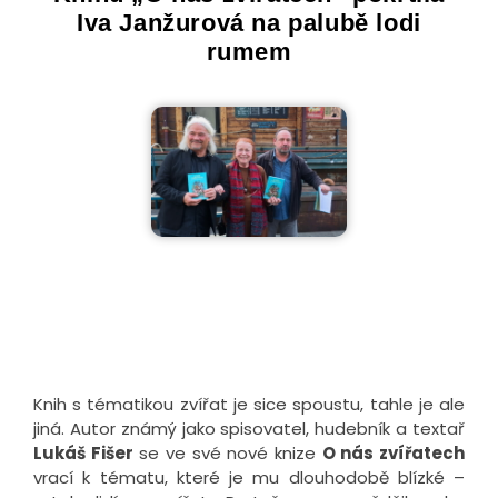
Iva Janžurová na palubě lodi
rumem
Knih s tématikou zvířat je sice spoustu, tahle je ale
jiná. Autor známý jako spisovatel, hudebník a textař
Lukáš Fišer
se ve své nové knize
O nás zvířatech
vrací k tématu, které je mu dlouhodobě blízké –