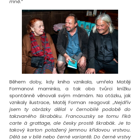
mně.“
Během doby, kdy kniha vznikala, umřela Matěji
Formanovi maminka, a tak oba tvůrci knížku
spontánně věnovali svým mámám. Na otázku, jak
vznikaly ilustrace, Matěj Forman reagoval:
„
Nejdřív
jsem ty obrázky dělal v černobílé podobě do
takzvaného škrabáku. Francouzsky se tomu říká
carte à grattage, ale česky prostě škrabák. Je to
takový karton potažený jemnou křídovou vrstvou.
Dělá se v bílé nebo černé variantě. Do černé vrstvy