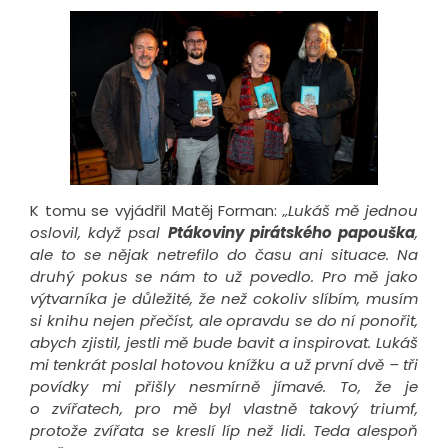
K tomu se vyjádřil Matěj Forman:
„Lukáš
mě
jednou
oslovil
, když psal
Ptákoviny pirátského papouška
,
ale to se nějak netrefilo do času ani situace. Na
druhý pokus se nám to
už
povedlo. Pro mě jako
výtvarníka je důležité, že než cokoliv slíbím, musím
si knihu nejen přečíst, ale opravdu se do ní ponořit,
abych zjistil, jestli mě bude bavit a inspirovat. Lukáš
mi tenkrát poslal hotovou knížku a už první dvě – tři
povídky mi přišly nesmírně jímavé. To, že je
o zvířatech, pro mě byl vlastně takový triumf,
protože zvířata se kreslí líp než lidi. Teda alespoň