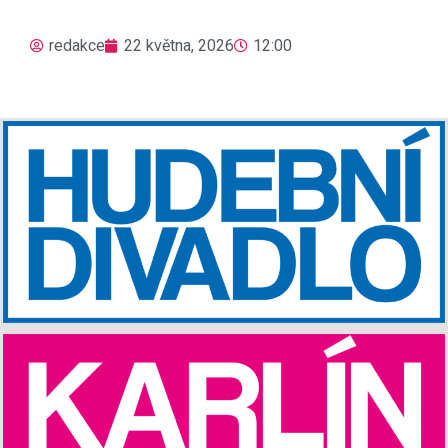
redakce
22 května, 2026
12:00