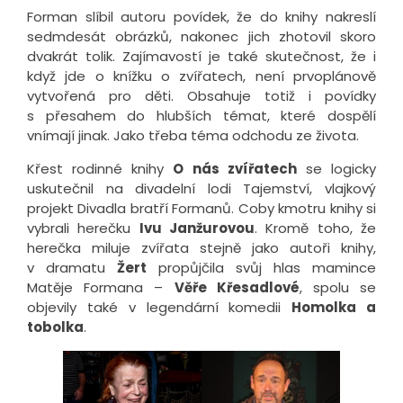
Forman slíbil autoru povídek, že do knihy nakreslí
sedmdesát obrázků, nakonec jich zhotovil skoro
dvakrát tolik. Zajímavostí je také skutečnost, že i
když jde o knížku o zvířatech, není prvoplánově
vytvořená pro děti. Obsahuje totiž i povídky
s přesahem do hlubších témat, které dospělí
vnímají jinak. Jako třeba téma odchodu ze života.
Křest rodinné knihy
O nás zvířatech
se logicky
uskutečnil na divadelní lodi Tajemství, vlajkový
projekt Divadla bratří Formanů. Coby kmotru knihy si
vybrali herečku
Ivu Janžurovou
. Kromě toho, že
herečka miluje zvířata stejně jako autoři knihy,
v dramatu
Žert
propůjčila svůj hlas mamince
Matěje Formana –
Věře Křesadlové
, spolu se
objevily také v legendární komedii
Homolka a
tobolka
.