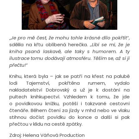
„
Je pro mě čest, že mohu tohle krásné dílo pokřtít“
,
sdělila na křtu oblíbená herečka.
„Líbí se mi, že je
kniha psaná laskavě, ale taky s humorem. A ty
ilustrace tomu dodávají atmosféru. Těším se, až si ji
přečtu!“
Knihu, která byla – jak se patří na křest na palubě
lodi Tajemství, pokřtěna rumem, vydalo
nakladatelství Dobrovský a už je k dostání na
pultech knihkupectví. Vzhledem k tomu, že jde
o povídkovou knížku, potěší i takzvané cestovní
čtenáře. Během čtení za jízdy v mhd nebo ve vlaku
stihnou dočíst povídku do konce a další si pak
přečtou v klidu na cestě zpátky.
Zdroj: Helena Váňová Production