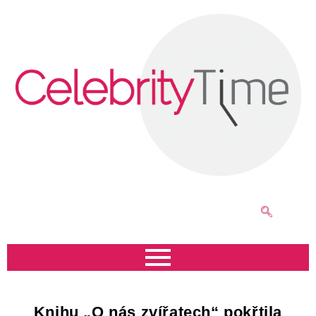
Knihu „O nás zvířatech“ pokřtila