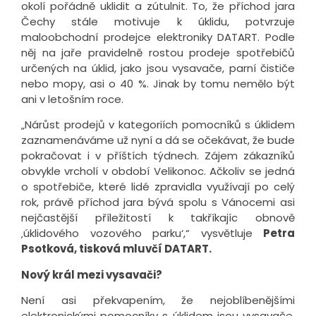
okolí pořádně uklidit a zútulnit. To, že příchod jara
Čechy stále motivuje k úklidu, potvrzuje
maloobchodní prodejce elektroniky DATART. Podle
něj na jaře pravidelně rostou prodeje spotřebičů
určených na úklid, jako jsou vysavače, parní čističe
nebo mopy, asi o 40 %. Jinak by tomu nemělo být
ani v letošním roce.
„Nárůst prodejů v kategoriích pomocníků s úklidem
zaznamenáváme už nyní a dá se očekávat, že bude
pokračovat i v příštích týdnech. Zájem zákazníků
obvykle vrcholí v období Velikonoc. Ačkoliv se jedná
o spotřebiče, které lidé zpravidla využívají po celý
rok, právě příchod jara bývá spolu s Vánocemi asi
nejčastější příležitostí k takříkajíc obnově
‚úklidového vozového parku‘,“ vysvětluje
Petra
Psotková, tisková mluvčí DATART.
Nový král mezi vysavači?
Není asi překvapením, že nejoblíbenějšími
elektronickými pomocníky s úklidem jsou vysavače.