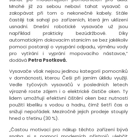
Mnohé již za sebou nebaví tahat vysavač a
zakopávat při tom o nekonečné kabely. Stále
častěji tak sahají po zařízeních, která jim uklízení
usnadní. Dnešní robotické vysavače už jsou
například prakticky bezúdržbové. Díky
automatickým dokovacím stanicím se bez jakékoliv
pomoci postarají o vysypání odpadu, výměnu vody
pro vytírání i vyprání mopovacího nástavce,“
dodává
Petra Psotková.
Vysavače však nejsou jedinou kategorií pomocníků
v domácnosti, kterou Češi při jarním úklidu využijí.
Vedle tyčových vysavačů v posledních letech
výrazně roste zájem i o elektrické čističe oken. Ty
lidem umožňují efektivní čištění oken bez nutnosti
použití kbelíku s vodou a hadru, čímž šetří čas a
snižují nepořádek. Meziročně jejich prodeje stouply
hned o třetinu (30 %).
„Častou motivací pro nákup těchto zařízení bývá
snaha si s pomocí moderních přístrojů ulehčit