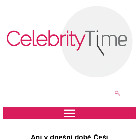
Ani v dnešní době Češi