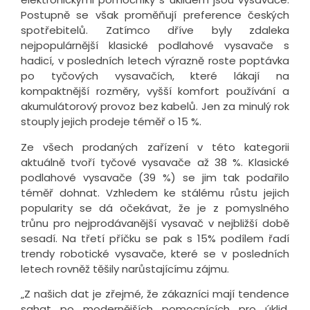
Postupně se však proměňují preference českých
spotřebitelů. Zatímco dříve byly zdaleka
nejpopulárnější klasické podlahové vysavače s
hadicí, v posledních letech výrazně roste poptávka
po tyčových vysavačích, které lákají na
kompaktnější rozměry, vyšší komfort používání a
akumulátorový provoz bez kabelů. Jen za minulý rok
stouply jejich prodeje téměř o 15 %.
Ze všech prodaných zařízení v této kategorii
aktuálně tvoří tyčové vysavače až 38 %. Klasické
podlahové vysavače (39 %) se jim tak podařilo
téměř dohnat. Vzhledem ke stálému růstu jejich
popularity se dá očekávat, že je z pomyslného
trůnu pro nejprodávanější vysavač v nejbližší době
sesadí. Na třetí příčku se pak s 15% podílem řadí
trendy robotické vysavače, které se v posledních
letech rovněž těšily narůstajícímu zájmu.
„Z našich dat je zřejmé, že zákazníci mají tendence
sahat po modernějších pomocnících pro úklid.