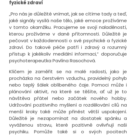
fyzické zdraví
„Pro nás je důležité vnímat, jak se cítíme tady a teď,
jaké signály vysílá naše tělo, jaké emoce prožíváme
v tomto okamžiku. Pracujeme se svojí naladěností,
kterou prožíváme v dané přítomnosti. Důležité je
pečovat v každodennosti o své psychické a fyzické
zdraví. Do takové péče patří i zdravý a rozumný
přístup k jakékoliv mediální informaci,“ doporučuje
psychoterapeutka Pavlína Rasochová.
Klíčem je zaměřit se na malé radosti, jako je
procházka na čerstvém vzduchu, pravidelný pohyb
nebo teplý šálek oblíbeného čaje. Pomoci může i
plánování aktivit, na které se těšíte, ať už je to
návštěva přátel nebo začátek nového hobby.
Udržování pozitivního myšlení a rozdělování cílů na
menší kroky také může přinést větší uspokojení.
Důležité je nezapomínat na dostatek spánku a
vyváženou stravu, které pozitivně ovlivňují naši
psychiku. Pomůže také si o svých pocitech