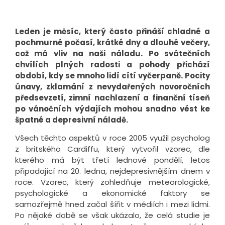
Leden je měsíc, který často přináší chladné a
pochmurné počasí, krátké dny a dlouhé večery,
což má vliv na naši náladu. Po svátečních
chvílích plných radosti a pohody přichází
období, kdy se mnoho lidí cítí vyčerpaně. Pocity
únavy, zklamání z nevydařených novoročních
předsevzetí, zimní nachlazení a finanční tíseň
po vánočních výdajích mohou snadno vést ke
špatné a depresivní náladě.
Všech těchto aspektů v roce 2005 využil psycholog
z britského Cardiffu, který vytvořil vzorec, dle
kterého má být třetí lednové pondělí, letos
připadající na 20. ledna, nejdepresivnějším dnem v
roce. Vzorec, který zohledňuje meteorologické,
psychologické a ekonomické faktory se
samozřejmě hned začal šířit v médiích i mezi lidmi.
Po nějaké době se však ukázalo, že celá studie je