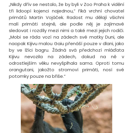
„Nikdy dřív se nestalo, že by byli v Zoo Praha k vidění
tři lidoopí kojenci najednou,“ říká vrchní chovatel
primátů Martin Vojáček. Radost mu dělají všichni
malí primáti stejně, ale podle něj je zajímavé
sledovat i rozdíly mezi nimi a také mezi jejich rodiči.
„Mobi se ráda vozí na zádech své matky Duni, ale
naopak Kijivu malou Gaiu přenáší pouze v dlani, jako
by ve lžíci bagru. Žádná svá předchozí mláďata
Kijivu nevozila na zádech, dokud na ně v
odrostlejším věku nevyšplhala sama. Oproti tomu
orangutani, jakožto stromoví primáti, nosí své
potomky pouze na břiše.“