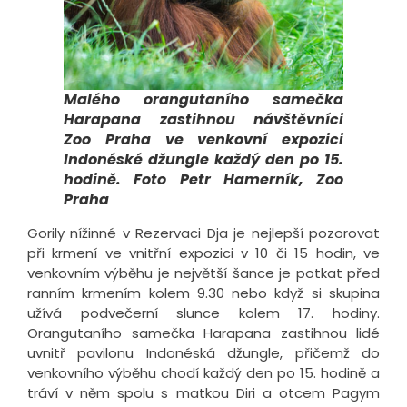
Malého orangutaního samečka
Harapana zastihnou návštěvníci
Zoo Praha ve venkovní expozici
Indonéské džungle každý den po 15.
hodině. Foto Petr Hamerník, Zoo
Praha
Gorily nížinné v Rezervaci Dja je nejlepší pozorovat
při krmení ve vnitřní expozici v 10 či 15 hodin, ve
venkovním výběhu je největší šance je potkat před
ranním krmením kolem 9.30 nebo když si skupina
užívá podvečerní slunce kolem 17. hodiny.
Orangutaního samečka Harapana zastihnou lidé
uvnitř pavilonu Indonéská džungle, přičemž do
venkovního výběhu chodí každý den po 15. hodině a
tráví v něm spolu s matkou Diri a otcem Pagym