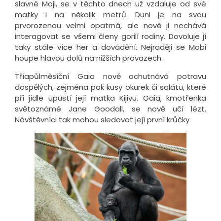
slavné Moji, se v těchto dnech už vzdaluje od své
matky i na několik metrů. Duni je na svou
prvorozenou velmi opatrná, ale nově ji nechává
interagovat se všemi členy gorilí rodiny. Dovoluje jí
taky stále více her a dovádění. Nejraději se Mobi
houpe hlavou dolů na nižších provazech.
Tříapůlměsíční Gaia nově ochutnává potravu
dospělých, zejména pak kusy okurek či salátu, které
při jídle upustí její matka Kijivu. Gaia, kmotřenka
světoznámé Jane Goodall, se nově učí lézt.
Návštěvníci tak mohou sledovat její první krůčky.