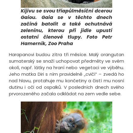
Kijivu se svou tříapůlměsíční dcerou
Gaiou. Gaia se v těchto dnech
začíná batolit a také ochutnává
zeleninu, kterou při jídle upustí
ostatní členové tlupy. Foto Petr
Hamerník, Zoo Praha
Harapanovi budou zítra tři měsíce. Malý orangutan
sumaterský se snaží uchopovat předměty ve svém
okolí, např. látky na hraní nebo vegetaci ve výběhu.
Jeho matka Diri s ním pravidelně „cvičí“ – zvedá ho
nad hlavu, protahuje mu končetiny a čistí mu nosní
dutinu i oči od ospalků. V posledních dnech svého
prvorozeného začala odkládat na zem vedle sebe.