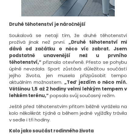
Druhé těhotenství je náročnější
Soukalová se netají tím, že druhé těhotenství
prožívá jinak než první.
„Druhé těhotenství mi
dává od začátku o něco víc zabrat. Jsem
podstatně unavenější než u prvního
těhotenství,“
přiznala otevřeně. Přesto se pohybu
úplně nevzdala. Sport zůstává důležitou součástí
jejího života, jen musela přizpůsobit tempo
aktuálním možnostem.
„Teď jezdím o něco míň.
Většinou 1,5 až 2 hodiny velmi lehkým tempem v
lehkém terénu,“
popsala svůj současný režim.
Ještě před těhotenstvím přitom běžně vyrážela na
kolo několikrát týdně a během jedné vyjížďky trávila
v sedle i tři hodiny.
Kolo jako součást rodinného života