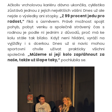
Ačkoliv vrcholovou kariéru dávno ukončila, cyklistika
zůstává jednou z jejích největších vášní. Dnes už ale
nejde o výsledky ani stopky.
„Z 99 procent jedu pro
radost,“
říká s úsměvem. Právě možnost spojit
pohyb, pobyt venku a společně strávený čas s
rodinou je podle ní jedním z důvodů, proč má ke
kolu stále tak blízko. Když není hlídání, vyráží na
vyjížďky i s dcerkou. Dnes už si navíc mohou
sportovní chvíle užívat prakticky všichni
společně.
„Můžeme si její kolo zapřáhnout za
naše, takže už šlape taky,“
pochlubila se.