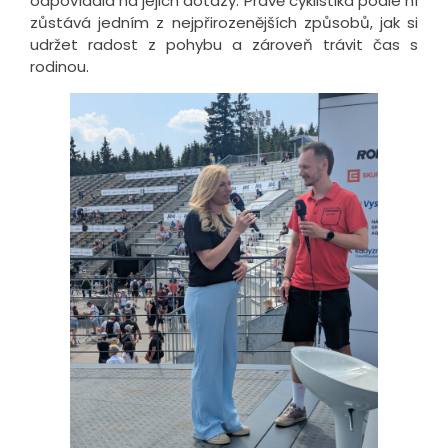
odpovídala na jejich dotazy. Právě cyklistika podle ní
zůstává jedním z nejpřirozenějších způsobů, jak si
udržet radost z pohybu a zároveň trávit čas s
rodinou.