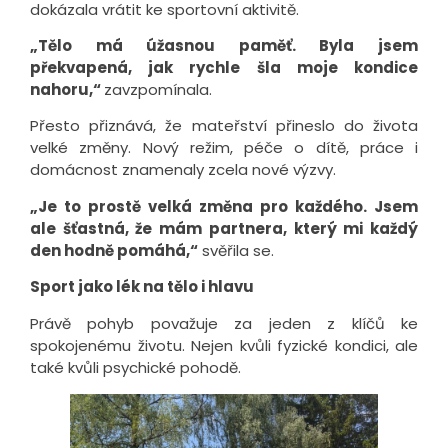
dokázala vrátit ke sportovní aktivitě.
„Tělo má úžasnou paměť. Byla jsem
překvapená, jak rychle šla moje kondice
nahoru,“
zavzpomínala.
Přesto přiznává, že mateřství přineslo do života
velké změny. Nový režim, péče o dítě, práce i
domácnost znamenaly zcela nové výzvy.
„Je to prostě velká změna pro každého. Jsem
ale šťastná, že mám partnera, který mi každý
den hodně pomáhá,“
svěřila se.
Sport jako lék na tělo i hlavu
Právě pohyb považuje za jeden z klíčů ke
spokojenému životu. Nejen kvůli fyzické kondici, ale
také kvůli psychické pohodě.