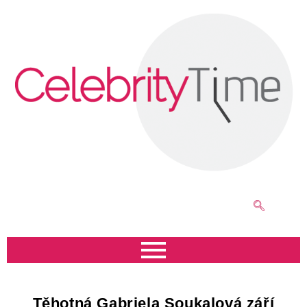
Těhotná Gabriela Soukalová září