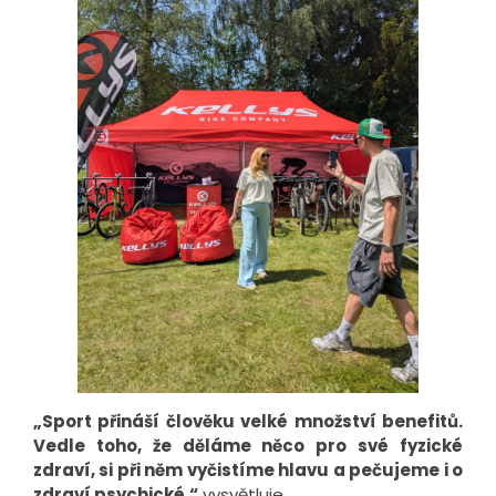
„Sport přináší člověku velké množství benefitů.
Vedle toho, že děláme něco pro své fyzické
zdraví, si při něm vyčistíme hlavu a pečujeme i o
zdraví psychické,“
vysvětluje.