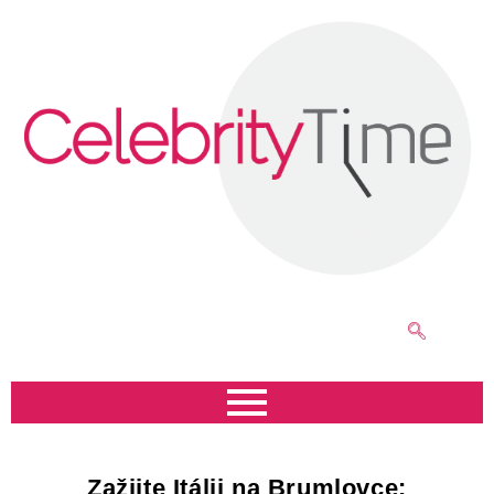
Zažijte Itálii na Brumlovce: