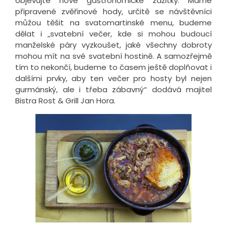
objevujte nové gastronomické zážitky. Máme
připravené zvěřinové hody, určitě se návštěvníci
můžou těšit na svatomartinské menu, budeme
dělat i „svatební večer, kde si mohou budoucí
manželské páry vyzkoušet, jaké všechny dobroty
mohou mít na své svatební hostině. A samozřejmě
tím to nekončí, budeme to časem ještě doplňovat i
dalšími prvky, aby ten večer pro hosty byl nejen
gurmánský, ale i třeba zábavný“ dodává majitel
Bistra Rost & Grill Jan Hora.