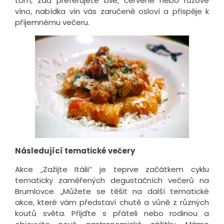
tom, zda preferujete bílé, červené nebo růžové
víno, nabídka vín vás zaručeně osloví a přispěje k
příjemnému večeru.
Následující tematické večery
Akce „Zažijte Itálii“ je teprve začátkem cyklu
tematicky zaměřených degustačních večerů na
Brumlovce. „Můžete se těšit na další tematické
akce, které vám představí chutě a vůně z různých
koutů světa. Přijďte s přáteli nebo rodinou a