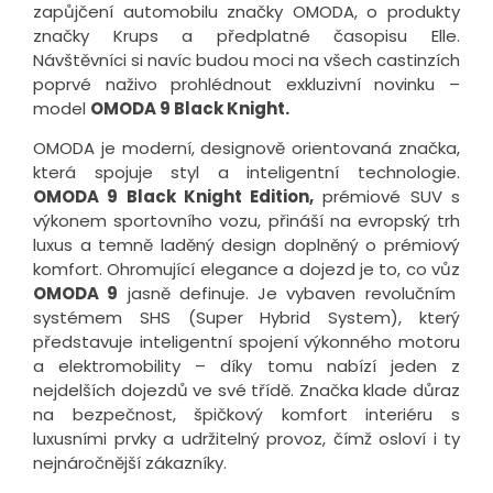
zapůjčení automobilu značky OMODA, o produkty
značky Krups a předplatné časopisu Elle.
Návštěvníci si navíc budou moci na všech castinzích
poprvé naživo prohlédnout exkluzivní novinku –
model
OMODA 9 Black Knight.
OMODA je moderní, designově orientovaná značka,
která spojuje styl a inteligentní technologie.
OMODA 9 Black Knight Edition,
prémiové SUV s
výkonem sportovního vozu, přináší na evropský trh
luxus a temně laděný design doplněný o prémiový
komfort. Ohromující elegance a dojezd je to, co vůz
OMODA 9
jasně definuje. Je vybaven revolučním
systémem SHS (Super Hybrid System), který
představuje inteligentní spojení výkonného motoru
a elektromobility – díky tomu nabízí jeden z
nejdelších dojezdů ve své třídě. Značka klade důraz
na bezpečnost, špičkový komfort interiéru s
luxusními prvky a udržitelný provoz, čímž osloví i ty
nejnáročnější zákazníky.