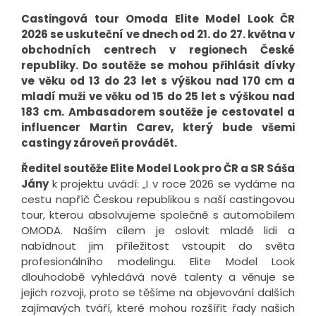
Castingová tour Omoda Elite Model Look ČR
2026 se uskuteční ve dnech od 21. do 27. května v
obchodních centrech v regionech České
republiky. Do soutěže se mohou přihlásit dívky
ve věku od 13 do 23 let s výškou nad 170 cm a
mladí muži ve věku od 15 do 25 let s výškou nad
183 cm. Ambasadorem soutěže je cestovatel a
influencer Martin Carev, který bude všemi
castingy zároveň provádět.
Ředitel soutěže Elite Model Look pro ČR a SR Sáša
Jány
k projektu uvádí: „I v roce 2026 se vydáme na
cestu napříč Českou republikou s naší castingovou
tour, kterou absolvujeme společně s automobilem
OMODA. Naším cílem je oslovit mladé lidi a
nabídnout jim příležitost vstoupit do světa
profesionálního modelingu. Elite Model Look
dlouhodobě vyhledává nové talenty a věnuje se
jejich rozvoji, proto se těšíme na objevování dalších
zajímavých tváří, které mohou rozšířit řady našich