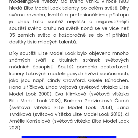
modelingové hvězdy. Od svého vzniku v roce 1983
hledá Elite Model Look talenty po celém světě. Díky
svému rozsahu, kvalitě a profesionálnímu přístupu
je dnes tato soutěž největší a nejprestižnější
soutěží svého druhu na světě. Koná se ve více než
35 zemích světa a každoročně se do ní přihlásí
desítky tisíc mladých talentů.
Díky soutěži Elite Model Look bylo objeveno mnoho
známých tváří z titulních stránek světových
módních časopisů. Soutěž pomohla odstartovat
kariéry takových modelingových hvězd současnosti,
jako jsou např. Cindy Crawford, Gisele Bündchen,
Hana Jiříčková, Linda Vojtová (světová vítězka Elite
Model Look 2000), Eva Klímková (světová vítězka
Elite Model Look 2013), Barbora Podzimková Černá
(světová vítězka Elite Model Look 2014), Jana
Tvrdíková (světová vítězka Elite Model Look 2016), či
Amélie Konšelová (světová vítězka Elite Model Look
2021).