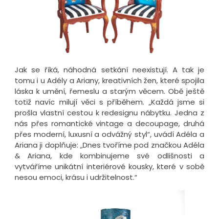
Jak se říká, náhodná setkání neexistují. A tak je
tomu i u Adély a Ariany, kreativních žen, které spojila
láska k umění, řemeslu a starým věcem. Obě ještě
totiž navíc milují věci s příběhem. „Každá jsme si
prošla vlastní cestou k redesignu nábytku. Jedna z
nás přes romantické vintage a decoupage, druhá
přes moderní, luxusní a odvážný styl“, uvádí Adéla a
Ariana ji doplňuje: „Dnes tvoříme pod značkou Adéla
& Ariana, kde kombinujeme své odlišnosti a
vytváříme unikátní interiérové kousky, které v sobě
nesou emoci, krásu i udržitelnost.“