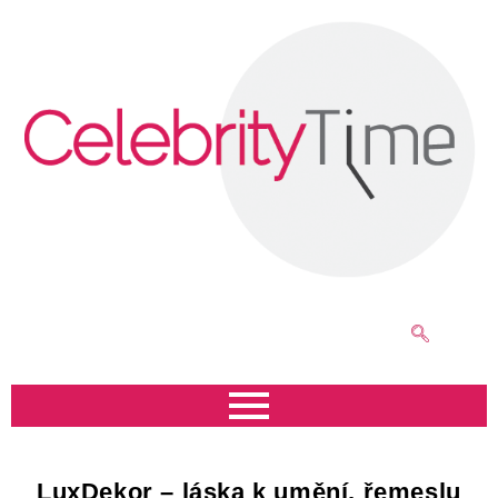
LuxDekor – láska k umění, řemeslu