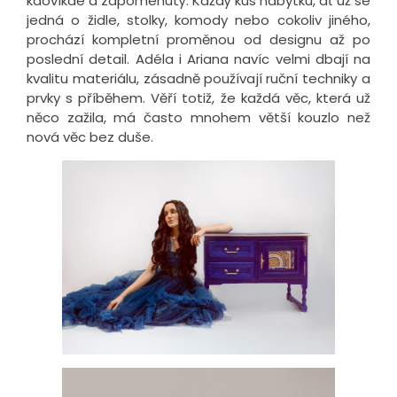
kdovíkde a zapomenutý. Každý kus nábytku, ať už se
jedná o židle, stolky, komody nebo cokoliv jiného,
prochází kompletní proměnou od designu až po
poslední detail. Adéla i Ariana navíc velmi dbají na
kvalitu materiálu, zásadně používají ruční techniky a
prvky s příběhem. Věří totiž, že každá věc, která už
něco zažila, má často mnohem větší kouzlo než
nová věc bez duše.