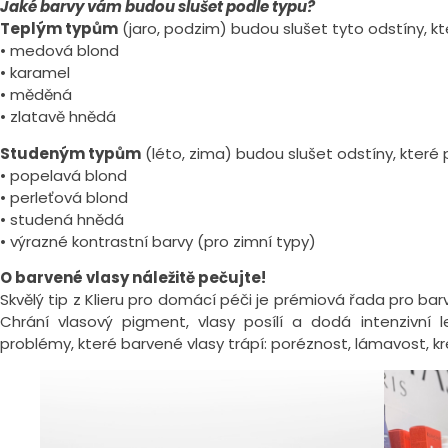
Jaké barvy vám budou slušet podle typu?
Teplým typům
(jaro, podzim) budou slušet tyto odstíny, kt
• medová blond
• karamel
• měděná
• zlatavě hnědá
Studeným typům
(léto, zima) budou slušet odstíny, které p
• popelavá blond
• perleťová blond
• studená hnědá
• výrazné kontrastní barvy (pro zimní typy)
O barvené vlasy náležitě pečujte!
Skvělý tip z Klieru pro domácí péči je prémiová řada pro ba
Chrání vlasový pigment, vlasy posílí a dodá intenzivní 
problémy, které barvené vlasy trápí: poréznost, lámavost, kr