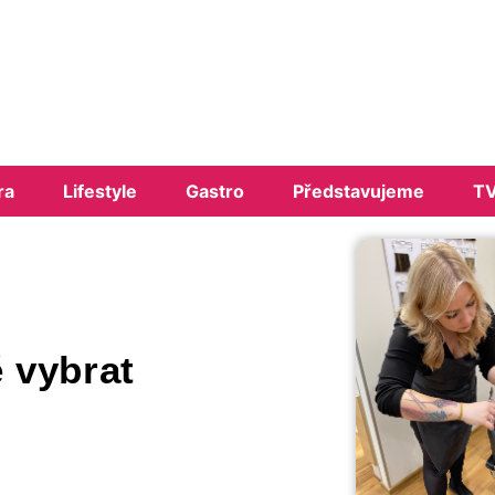
ra
Lifestyle
Gastro
Představujeme
TV
ě vybrat