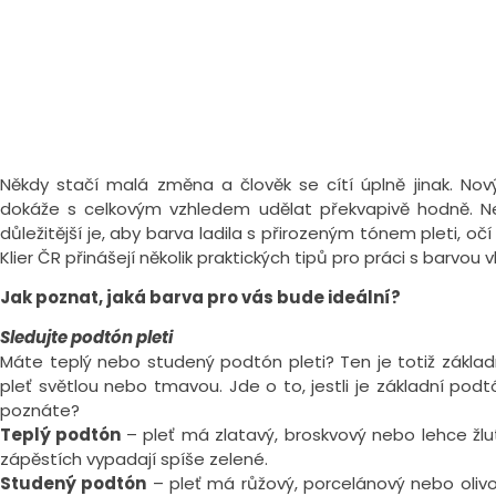
Někdy stačí malá změna a člověk se cítí úplně jinak. Nov
dokáže s celkovým vzhledem udělat překvapivě hodně. N
důležitější je, aby barva ladila s přirozeným tónem pleti, o
Klier ČR přinášejí několik praktických tipů pro práci s barvou v
Jak poznat, jaká barva pro vás bude ideální?
Sledujte podtón pleti
Máte teplý nebo studený podtón pleti? Ten je totiž zákla
pleť světlou nebo tmavou. Jde o to, jestli je základní pod
poznáte?
Teplý podtón
– pleť má zlatavý, broskvový nebo lehce žlu
zápěstích vypadají spíše zelené.
Studený podtón
– pleť má růžový, porcelánový nebo olivov