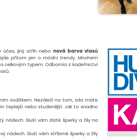
ý účes, jiný střih nebo
nová
barva vlasů
ejde přitom jen o módní trendy. Mnohem
čí a celkovým typem. Odborníci z kadeřnictví
lasů.
dním vodítkem. Nezáleží na tom, zda máte
tón teplejší nebo studenější. Jak to snadno
tý nádech. Sluší vám zlaté šperky a žíly na
ý nádech. Sluší vám stříbrné šperky a žíly