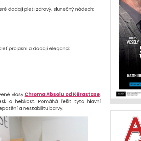
eré dodají pleti zdravý, slunečný nádech:
leť projasní a dodají eleganci:
rvené vlasy
Chroma Absolu od Kérastase
.
lesk a hebkost. Pomáhá řešit tyto hlavní
epatění a nestabilitu barvy.