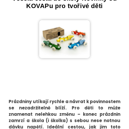
KOVAPu pro tvořivé děti
Prázdniny utíkají rychle a návrat k povinnostem
se nezadržitelně blíží. Pro děti to může
znamenat nelehkou změnu – konec prázdnin
zamrzí a škola (i školka) s sebou nese notnou
dávku napětí. Ideální cestou, jak jim toto