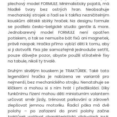
plechový model FORMULE. Minimalisticky pojatá, má
hladké tvary bez ostrých hran. Neobsahuje
mechanický strojek a řadí se k takřka nezničitelným
kouskům dětské sbírky hraček. Na designu formule
se podílelo česko-belgické studio gentle & more.
Jednobarevný model FORMULE není opatřen
potiskem, a tak se nemusíte bát fixů ani magnetek,
právě naopak. Hračka přímo vybízí děti k tomu, aby
si ji dotvořili. Fixa jde samozřejmě jednoduše setřít,
pouze dávejte pozor, abyste použili stíratelné fixy
na tabule, nikoli ty trvalé.
Druhým skvělým kouskem je TRAKTŮREK. Také tato
legendární hračka je nabízena ve variantě pro
nejmenší, bez mechanického strojku. Nenatahuje se
klíčkem a mohou si s ním hrát i předškoláci. Díky
funkčnímu řízení mohou děti miniaturním volantem
určovat směr jízdy, trénovat parkování a zároveň
zlepšovat jemnou motoriku. Řadicí páka má dvě
polohy – po zařazení do první polohy začne
traktůrek vydávat charakteristický click-clack zvuk,