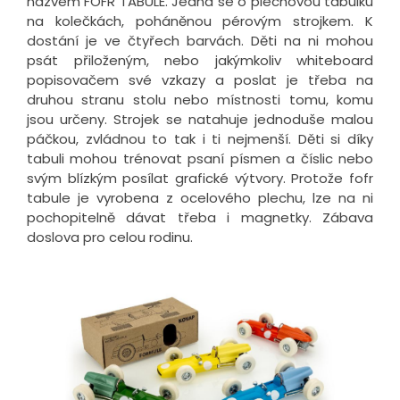
názvem FOFR TABULE. Jedná se o plechovou tabulku
na kolečkách, poháněnou pérovým strojkem. K
dostání je ve čtyřech barvách. Děti na ni mohou
psát přiloženým, nebo jakýmkoliv whiteboard
popisovačem své vzkazy a poslat je třeba na
druhou stranu stolu nebo místnosti tomu, komu
jsou určeny. Strojek se natahuje jednoduše malou
páčkou, zvládnou to tak i ti nejmenší. Děti si díky
tabuli mohou trénovat psaní písmen a číslic nebo
svým blízkým posílat grafické výtvory. Protože fofr
tabule je vyrobena z ocelového plechu, lze na ni
pochopitelně dávat třeba i magnetky. Zábava
doslova pro celou rodinu.