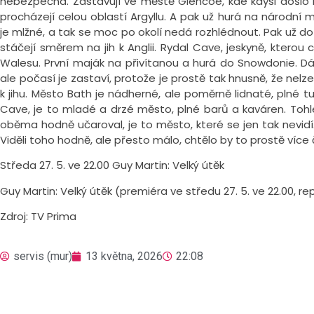
nebezpečná. Zastavují ve městě Glencoe, kde kdysi došlo 
procházejí celou oblastí Argyllu. A pak už hurá na národn
je mlžné, a tak se moc po okolí nedá rozhlédnout. Pak už do
stáčejí směrem na jih k Anglii. Rydal Cave, jeskyně, kterou 
Walesu. První maják na přivítanou a hurá do Snowdonie. Dá
ale počasí je zastaví, protože je prostě tak hnusně, že ne
k jihu. Město Bath je nádherné, ale poměrně lidnaté, plné tur
Cave, je to mladé a drzé město, plné barů a kaváren. Tohl
oběma hodně učaroval, je to město, které se jen tak nevidí. 
Viděli toho hodně, ale přesto málo, chtělo by to prostě více 
Středa 27. 5. ve 22.00 Guy Martin: Velký útěk
Guy Martin: Velký útěk (premiéra ve středu 27. 5. ve 22.00, rep
Zdroj: TV Prima
servis (mur)
13 května, 2026
22:08