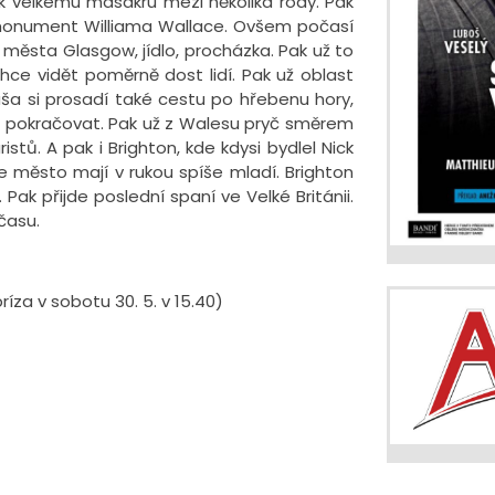
k velkému masakru mezi několika rody. Pak
í monument Williama Wallace. Ovšem počasí
 města Glasgow, jídlo, procházka. Pak už to
chce vidět poměrně dost lidí. Pak už oblast
ša si prosadí také cestu po hřebenu hory,
lze pokračovat. Pak už z Walesu pryč směrem
istů. A pak i Brighton, kde kdysi bydlel Nick
e město mají v rukou spíše mladí. Brighton
Pak přijde poslední spaní ve Velké Británii.
času.
ríza v sobotu 30. 5. v 15.40)