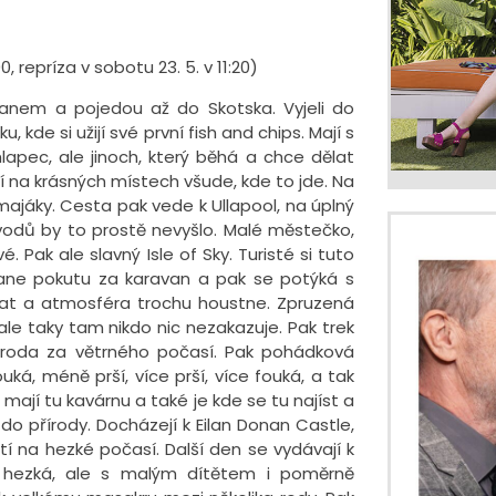
, repríza v sobotu 23. 5. v 11:20)
anem a pojedou až do Skotska. Vyjeli do
 kde si užijí své první fish and chips. Mají s
apec, ale jinoch, který běhá a chce dělat
í na krásných místech všude, kde to jde. Na
ajáky. Cesta pak vede k Ullapool, na úplný
vodů by to prostě nevyšlo. Malé městečko,
 Pak ale slavný Isle of Sky. Turisté si tuto
stane pokutu za karavan a pak se potýká s
at a atmosféra trochu houstne. Zpruzená
ale taky tam nikdo nic nezakazuje. Pak trek
íroda za větrného počasí. Pak pohádková
uká, méně prší, více prší, více fouká, a tak
mají tu kavárnu a také je kde se tu najíst a
do přírody. Docházejí k Eilan Donan Castle,
stí na hezké počasí. Další den se vydávají k
o hezká, ale s malým dítětem i poměrně