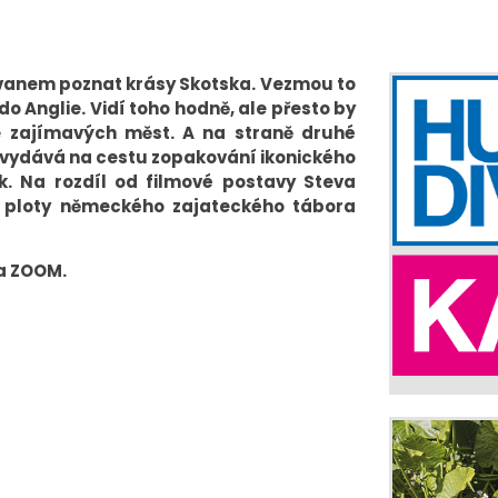
avanem poznat krásy Skotska. Vezmou to
o Anglie. Vidí toho hodně, ale přesto by
e zajímavých měst. A na straně druhé
 vydává na cestu zopakování ikonického
k. Na rozdíl od filmové postavy Steva
 ploty německého zajateckého tábora
ma ZOOM.