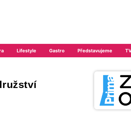
ra
Lifestyle
Gastro
Představujeme
TV
družství