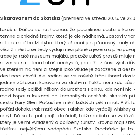
S karavanem do Skotska
(premiéra ve středu 20. 5. ve 22.00
Lukáš s Dášou se rozhodnou, že podniknou cestu s karav
temné a chladné krajiny, která je ale nádherná. Zastaví v Yorku,
sebou malého Matyho, který už není jen přenosný malý chl
věci. Z města se tedy vydají mezi pláně a jezera a přespávaj
trase je také muzeum majáků, protože Lukáš prostě miluje m
sever se s rodinou Lukáš nechystá, protože z časových dů
ve kterém nic není a stejně jako všude je zatažené a deštivé.
destinaci chválí. Ale rodina se ve městě trápí, ihned do
jedním zákazem karavanu za druhým. Takže není kde zůst
rodina tedy odjíždí někam do Brothers Pointu, kde není nic, 
mezi kopci a loukami po kamenitých cestách, skotská př
cesta Fairy Glen. Počasí se mění každých pět minut. Prší, fo
pořád dokola. Pak malá obec Talisker, kde vyrábějí whiskey a 
umýt. Dá se tu pak projít do údolí, takže rodinka se vydává 
který je velmi vyhlášený a oblíbený turisty. Zrovna mají ště
třetímu největšímu vodopádu Skotska. Procházka je t