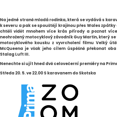
Na jedné straně mladá rodinka, která se vydává s kar
k severu a pak se spouštějí krajinou přes Wales zpátky d
chtěli vidět mnohem více krás přírody a poznat víc
neohrožený motocyklový závodník Guy Martin, který se
motocyklového kousku z vyvrcholení filmu Velký útě
McQueena je však jeho cílem úspěšně překonat oba
Stalag Luft III.
Nenechte si ujít hned dvě celovečerní premiéry na Pri
Středa 20. 5. ve 22.00 S karavanem do Skotska