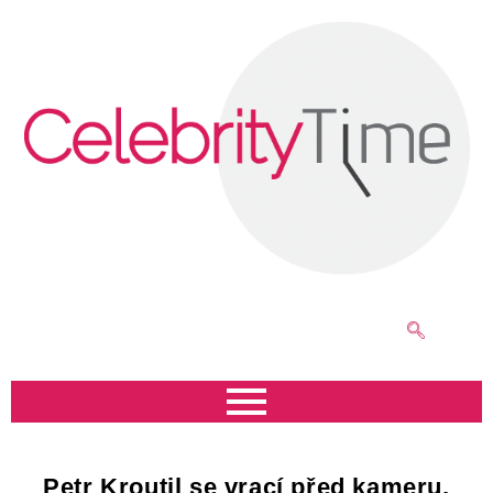
Petr Kroutil se vrací před kameru,