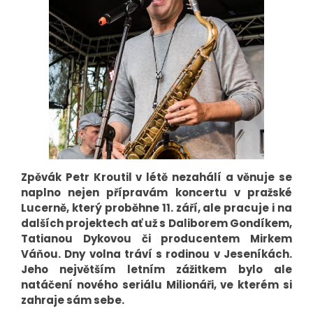
Zpěvák Petr Kroutil v létě nezahálí a věnuje se
naplno nejen přípravám koncertu v pražské
Lucerně, který proběhne 11. září, ale pracuje i na
dalších projektech ať už s Daliborem Gondíkem,
Tatianou Dykovou či producentem Mirkem
Váňou. Dny volna tráví s rodinou v Jeseníkách.
Jeho největším letním zážitkem bylo ale
natáčení nového seriálu Milionáři, ve kterém si
zahraje sám sebe.