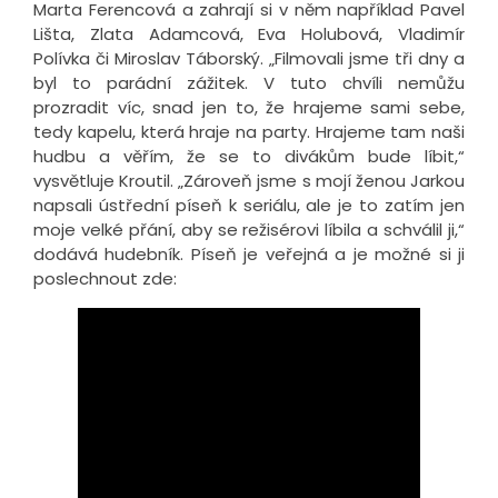
Marta Ferencová a zahrají si v něm například Pavel
Lišta, Zlata Adamcová, Eva Holubová, Vladimír
Polívka či Miroslav Táborský. „Filmovali jsme tři dny a
byl to parádní zážitek. V tuto chvíli nemůžu
prozradit víc, snad jen to, že hrajeme sami sebe,
tedy kapelu, která hraje na party. Hrajeme tam naši
hudbu a věřím, že se to divákům bude líbit,“
vysvětluje Kroutil. „Zároveň jsme s mojí ženou Jarkou
napsali ústřední píseň k seriálu, ale je to zatím jen
moje velké přání, aby se režisérovi líbila a schválil ji,“
dodává hudebník. Píseň je veřejná a je možné si ji
poslechnout zde: