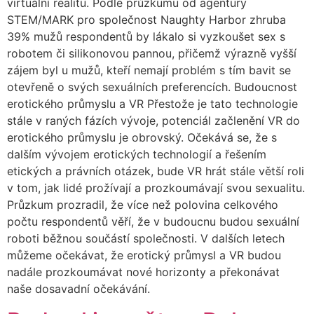
virtuální realitu. Podle průzkumu od agentury
STEM/MARK pro společnost Naughty Harbor zhruba
39% mužů respondentů by lákalo si vyzkoušet sex s
robotem či silikonovou pannou, přičemž výrazně vyšší
zájem byl u mužů, kteří nemají problém s tím bavit se
otevřeně o svých sexuálních preferencích. Budoucnost
erotického průmyslu a VR Přestože je tato technologie
stále v raných fázích vývoje, potenciál začlenění VR do
erotického průmyslu je obrovský. Očekává se, že s
dalším vývojem erotických technologií a řešením
etických a právních otázek, bude VR hrát stále větší roli
v tom, jak lidé prožívají a prozkoumávají svou sexualitu.
Průzkum prozradil, že více než polovina celkového
počtu respondentů věří, že v budoucnu budou sexuální
roboti běžnou součástí společnosti. V dalších letech
můžeme očekávat, že erotický průmysl a VR budou
nadále prozkoumávat nové horizonty a překonávat
naše dosavadní očekávání.