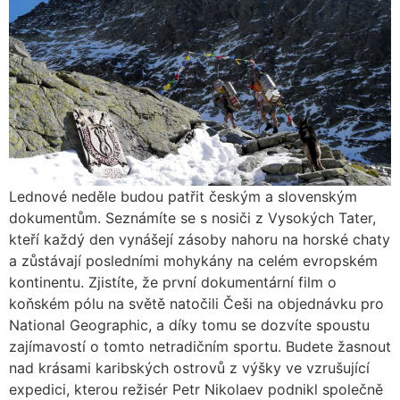
Lednové neděle budou patřit českým a slovenským
dokumentům. Seznámíte se s nosiči z Vysokých Tater,
kteří každý den vynášejí zásoby nahoru na horské chaty
a zůstávají posledními mohykány na celém evropském
kontinentu. Zjistíte, že první dokumentární film o
koňském pólu na světě natočili Češi na objednávku pro
National Geographic, a díky tomu se dozvíte spoustu
zajímavostí o tomto netradičním sportu. Budete žasnout
nad krásami karibských ostrovů z výšky ve vzrušující
expedici, kterou režisér Petr Nikolaev podnikl společně