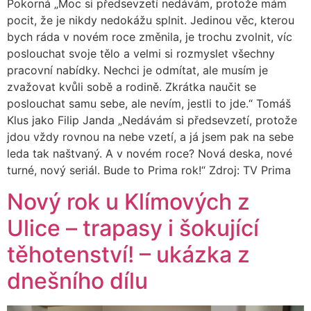
Pokorná „Moc si předsevzetí nedávám, protože mám
pocit, že je nikdy nedokážu splnit. Jedinou věc, kterou
bych ráda v novém roce změnila, je trochu zvolnit, víc
poslouchat svoje tělo a velmi si rozmyslet všechny
pracovní nabídky. Nechci je odmítat, ale musím je
zvažovat kvůli sobě a rodině. Zkrátka naučit se
poslouchat samu sebe, ale nevím, jestli to jde.“ Tomáš
Klus jako Filip Janda „Nedávám si předsevzetí, protože
jdou vždy rovnou na nebe vzetí, a já jsem pak na sebe
leda tak naštvaný. A v novém roce? Nová deska, nové
turné, nový seriál. Bude to Prima rok!“ Zdroj: TV Prima
Nový rok u Klímových z
Ulice – trapasy i šokující
těhotenství! – ukázka z
dnešního dílu