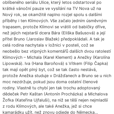
oblíbeného seriálu Ulice, který letos odstartoval po
krátké vánoční pauze ve vysílání na TV Nova už na
Nový rok, se okamžitě naplno rozjel spolu s dalšími
příběhy i ten Klímových. Vše začalo jedním úsměvným
trapasem, protože Klímovi se vrátili od babičky dříve,
než jejich nejstarší dcera Bára (Eliška Bašusová) a její
přítel Bruno (Jaroslav Blažek) předpokládali. A tak je
celá rodina nachytala v ložnici v posteli, což se
neobešlo bez vtipných komentářů dalších dvou ratolestí
Klímových – Michala (Karel Klement) a Anežky (Karolína
Lipowská). Iva (Hana Baroňová) s Vítkem (Filip Čapka)
tak mají opět plný byt, což se tak často nestává,
protože Anežka studuje v Drážďanech a Bruno se u nich
moc nezdržuje, pokud jsou doma ostatní členové
rodiny. Vlastně tu chybí jen tak trochu adoptovaný
dědeček Petr Kaštan (Antonín Procházka) a Michalova
Žofka (Kateřina Ujfaluši), na niž se těší nejen nejmladší
z rodu Klímových, ale také Anežka, jež si chce
kamarádku užít, než znovu odjede do Německa…