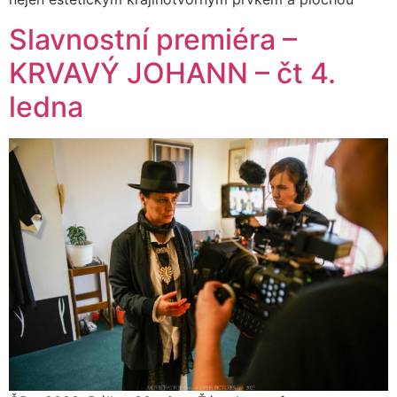
Slavnostní premiéra –
KRVAVÝ JOHANN – čt 4.
ledna