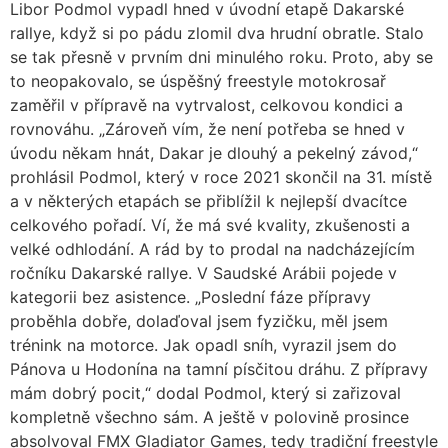
Libor Podmol vypadl hned v úvodní etapě Dakarské
rallye, když si po pádu zlomil dva hrudní obratle. Stalo
se tak přesně v prvním dni minulého roku. Proto, aby se
to neopakovalo, se úspěšný freestyle motokrosař
zaměřil v přípravě na vytrvalost, celkovou kondici a
rovnováhu. „Zároveň vím, že není potřeba se hned v
úvodu někam hnát, Dakar je dlouhý a pekelný závod,“
prohlásil Podmol, který v roce 2021 skončil na 31. místě
a v některých etapách se přiblížil k nejlepší dvacítce
celkového pořadí. Ví, že má své kvality, zkušenosti a
velké odhlodání. A rád by to prodal na nadcházejícím
ročníku Dakarské rallye. V Saudské Arábii pojede v
kategorii bez asistence. „Poslední fáze přípravy
proběhla dobře, dolaďoval jsem fyzičku, měl jsem
trénink na motorce. Jak opadl sníh, vyrazil jsem do
Pánova u Hodonína na tamní písčitou dráhu. Z přípravy
mám dobrý pocit,“ dodal Podmol, který si zařizoval
kompletně všechno sám. A ještě v polovině prosince
absolvoval FMX Gladiator Games, tedy tradiční freestyle