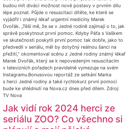
budou mít diváci možnost nové postavy v prvním dílu
lépe poznat. Půjde o resuscitaci dítěte, ke které se
vyjádřil i známý lékař urgentní medicíny Marek
Dvořák. „Těší mě, že se v Jedné rodině zajímají o to, jak
správě poskytnout první pomoc. Kdyby Páťa s Vaškem
ve skutečnosti poskytli první pomoc tak dobře, jako to
předvedli v seriálu, měl by dotyčný reálnou šanci na
přežití,“ okomentoval scénu z Jedné rodiny známý lékař
Marek Dvořák, který se k nepovedeným resuscitacím
v televizních pořadech pravidelně vymezuje na svém
Instagramu.Bonusovou reportáž ze setkání Marka
s herci Jedné rodiny a také rychlokurz první pomoci
bude ke shlédnutí na Nova.cz dnes před dílem. Zdroj:
TV Nova
Jak vidí rok 2024 herci ze
seriálu ZOO? Co všechno si