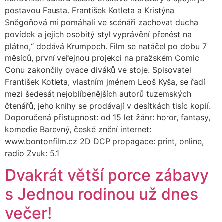
postavou Fausta. František Kotleta a Kristýna
Sněgoňová mi pomáhali ve scénáři zachovat ducha
povídek a jejich osobitý styl vyprávění přenést na
plátno,“ dodává Krumpoch. Film se natáčel po dobu 7
měsíců, první veřejnou projekci na pražském Comic
Conu zakončily ovace diváků ve stoje. Spisovatel
František Kotleta, vlastním jménem Leoš Kyša, se řadí
mezi šedesát nejoblíbenějších autorů tuzemských
čtenářů, jeho knihy se prodávají v desítkách tisíc kopií.
Doporučená přístupnost: od 15 let žánr: horor, fantasy,
komedie Barevný, české znění internet:
www.bontonfilm.cz 2D DCP propagace: print, online,
radio Zvuk: 5.1
Dvakrát větší porce zábavy
s Jednou rodinou už dnes
večer!