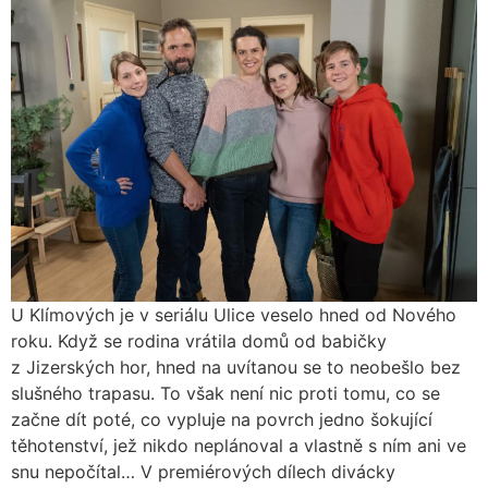
U Klímových je v seriálu Ulice veselo hned od Nového
roku. Když se rodina vrátila domů od babičky
z Jizerských hor, hned na uvítanou se to neobešlo bez
slušného trapasu. To však není nic proti tomu, co se
začne dít poté, co vypluje na povrch jedno šokující
těhotenství, jež nikdo neplánoval a vlastně s ním ani ve
snu nepočítal… V premiérových dílech divácky