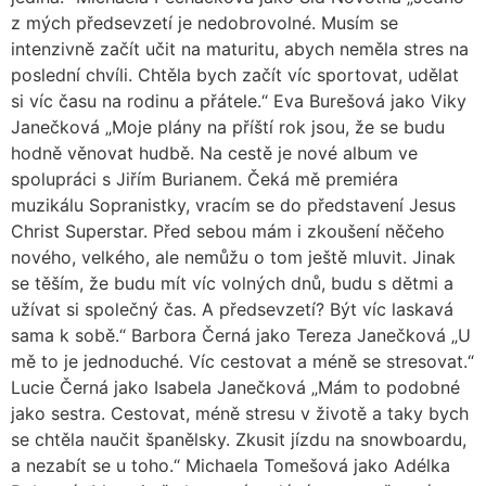
z mých předsevzetí je nedobrovolné. Musím se
intenzivně začít učit na maturitu, abych neměla stres na
poslední chvíli. Chtěla bych začít víc sportovat, udělat
si víc času na rodinu a přátele.“ Eva Burešová jako Viky
Janečková „Moje plány na příští rok jsou, že se budu
hodně věnovat hudbě. Na cestě je nové album ve
spolupráci s Jiřím Burianem. Čeká mě premiéra
muzikálu Sopranistky, vracím se do představení Jesus
Christ Superstar. Před sebou mám i zkoušení něčeho
nového, velkého, ale nemůžu o tom ještě mluvit. Jinak
se těším, že budu mít víc volných dnů, budu s dětmi a
užívat si společný čas. A předsevzetí? Být víc laskavá
sama k sobě.“ Barbora Černá jako Tereza Janečková „U
mě to je jednoduché. Víc cestovat a méně se stresovat.“
Lucie Černá jako Isabela Janečková „Mám to podobné
jako sestra. Cestovat, méně stresu v životě a taky bych
se chtěla naučit španělsky. Zkusit jízdu na snowboardu,
a nezabít se u toho.“ Michaela Tomešová jako Adélka