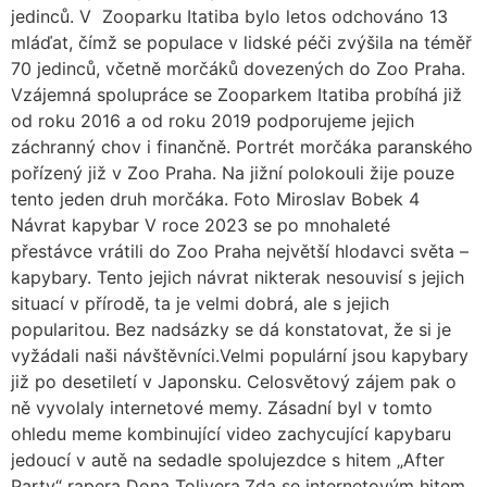
jedinců. V Zooparku Itatiba bylo letos odchováno 13
mláďat, čímž se populace v lidské péči zvýšila na téměř
70 jedinců, včetně morčáků dovezených do Zoo Praha.
Vzájemná spolupráce se Zooparkem Itatiba probíhá již
od roku 2016 a od roku 2019 podporujeme jejich
záchranný chov i finančně. Portrét morčáka paranského
pořízený již v Zoo Praha. Na jižní polokouli žije pouze
tento jeden druh morčáka. Foto Miroslav Bobek 4
Návrat kapybar V roce 2023 se po mnohaleté
přestávce vrátili do Zoo Praha největší hlodavci světa –
kapybary. Tento jejich návrat nikterak nesouvisí s jejich
situací v přírodě, ta je velmi dobrá, ale s jejich
popularitou. Bez nadsázky se dá konstatovat, že si je
vyžádali naši návštěvníci.Velmi populární jsou kapybary
již po desetiletí v Japonsku. Celosvětový zájem pak o
ně vyvolaly internetové memy. Zásadní byl v tomto
ohledu meme kombinující video zachycující kapybaru
jedoucí v autě na sedadle spolujezdce s hitem „After
Party“ rapera Dona Tolivera.Zda se internetovým hitem