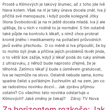
Prostě u Klímových je takový šrumec, až z toho jde Ivě
hlava kolem. Však na ní je taky únava docela znát. Iva ji
přičítá své menopauze, i když podle kolegyně Jitky
(Ilona Svobodová) je na ni ještě docela mladá. Iva ji ale
ujišťuje, že u nich v rodině to je normální. S tím ostatně
také půjde na kontrolu k lékaři, s nímž chce probrat
kromě jiného i medikamenty na potlačení průvodních
jevů svého přechodu. O co méně si Iva připouští, že by
to mohlo být jinak a příčina jejích problémů tkvět jinde,
o to větší šok zažije, když jí lékař podá do ruky snímek
z ultrazvuku, z něhož bude naprosto zřejmé, že je
těhotná. Zatímco lékař jí bude s úsměvem gratulovat,
Iva se nezmůže na slovo. Ostatně nebude sama, komu
spadne čelist s pořádným žuchnutím až na zem, jen co
se radostnou novinku dozví… Jak zprávu přijmou
ostatní? Co všechno tato novinka odstartuje u
Klímových? Jaké změny je čekají? Zdroj: TV Nova
Za horizontem rozkoše: Jak