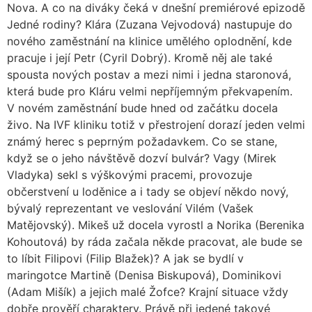
Nova. A co na diváky čeká v dnešní premiérové epizodě
Jedné rodiny? Klára (Zuzana Vejvodová) nastupuje do
nového zaměstnání na klinice umělého oplodnění, kde
pracuje i její Petr (Cyril Dobrý). Kromě něj ale také
spousta nových postav a mezi nimi i jedna staronová,
která bude pro Kláru velmi nepříjemným překvapením.
V novém zaměstnání bude hned od začátku docela
živo. Na IVF kliniku totiž v přestrojení dorazí jeden velmi
známý herec s peprným požadavkem. Co se stane,
když se o jeho návštěvě dozví bulvár? Vagy (Mirek
Vladyka) sekl s výškovými pracemi, provozuje
občerstvení u loděnice a i tady se objeví někdo nový,
bývalý reprezentant ve veslování Vilém (Vašek
Matějovský). Mikeš už docela vyrostl a Norika (Berenika
Kohoutová) by ráda začala někde pracovat, ale bude se
to líbit Filipovi (Filip Blažek)? A jak se bydlí v
maringotce Martině (Denisa Biskupová), Dominikovi
(Adam Mišík) a jejich malé Žofce? Krajní situace vždy
dobře prověří charaktery. Právě při jedené takové