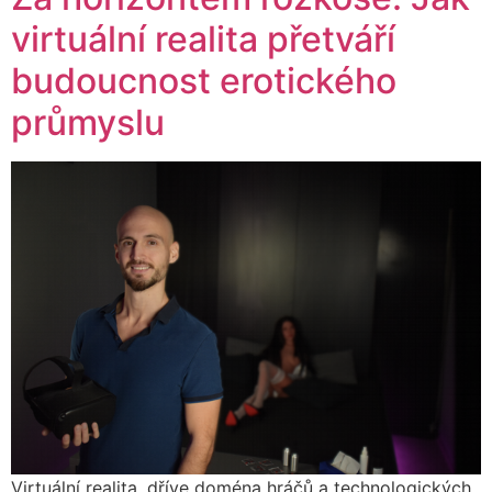
virtuální realita přetváří
budoucnost erotického
průmyslu
Virtuální realita, dříve doména hráčů a technologických