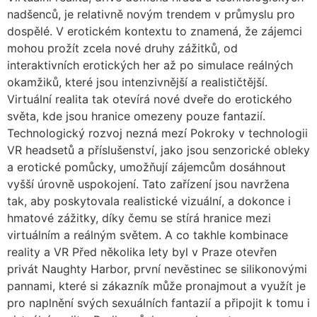
nadšenců, je relativně novým trendem v průmyslu pro
dospělé. V erotickém kontextu to znamená, že zájemci
mohou prožít zcela nové druhy zážitků, od
interaktivních erotických her až po simulace reálných
okamžiků, které jsou intenzivnější a realističtější.
Virtuální realita tak otevírá nové dveře do erotického
světa, kde jsou hranice omezeny pouze fantazií.
Technologický rozvoj nezná mezí Pokroky v technologii
VR headsetů a příslušenství, jako jsou senzorické obleky
a erotické pomůcky, umožňují zájemcům dosáhnout
vyšší úrovně uspokojení. Tato zařízení jsou navržena
tak, aby poskytovala realistické vizuální, a dokonce i
hmatové zážitky, díky čemu se stírá hranice mezi
virtuálním a reálným světem. A co takhle kombinace
reality a VR Před několika lety byl v Praze otevřen
privát Naughty Harbor, první nevěstinec se silikonovými
pannami, které si zákazník může pronajmout a využít je
pro naplnění svých sexuálních fantazií a připojit k tomu i