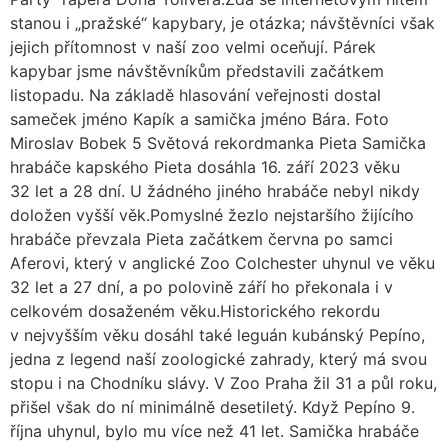
stanou i „pražské“ kapybary, je otázka; návštěvníci však
jejich přítomnost v naší zoo velmi oceňují. Párek
kapybar jsme návštěvníkům představili začátkem
listopadu. Na základě hlasování veřejnosti dostal
sameček jméno Kapík a samička jméno Bára. Foto
Miroslav Bobek 5 Světová rekordmanka Pieta Samička
hrabáče kapského Pieta dosáhla 16. září 2023 věku
32 let a 28 dní. U žádného jiného hrabáče nebyl nikdy
doložen vyšší věk.Pomyslné žezlo nejstaršího žijícího
hrabáče převzala Pieta začátkem června po samci
Aferovi, který v anglické Zoo Colchester uhynul ve věku
32 let a 27 dní, a po polovině září ho překonala i v
celkovém dosaženém věku.Historického rekordu
v nejvyšším věku dosáhl také leguán kubánský Pepíno,
jedna z legend naší zoologické zahrady, který má svou
stopu i na Chodníku slávy. V Zoo Praha žil 31 a půl roku,
přišel však do ní minimálně desetiletý. Když Pepíno 9.
října uhynul, bylo mu více než 41 let. Samička hrabáče