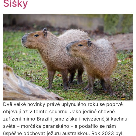
Šišky
Dvě velké novinky právě uplynulého roku se poprvé
objevují až v tomto souhrnu: Jako jediné chovné
zařízení mimo Brazílii jsme získali nejvzácnější kachnu
světa – morčáka paranského – a podařilo se nám
úspěšně odchovat ježuru australskou. Rok 2023 byl