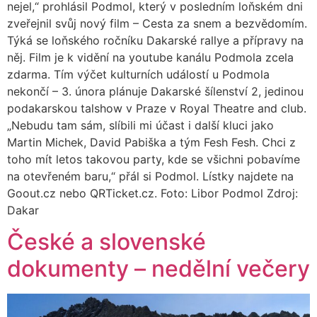
nejel,“ prohlásil Podmol, který v posledním loňském dni
zveřejnil svůj nový film – Cesta za snem a bezvědomím.
Týká se loňského ročníku Dakarské rallye a přípravy na
něj. Film je k vidění na youtube kanálu Podmola zcela
zdarma. Tím výčet kulturních událostí u Podmola
nekončí – 3. února plánuje Dakarské šílenství 2, jedinou
podakarskou talshow v Praze v Royal Theatre and club.
„Nebudu tam sám, slíbili mi účast i další kluci jako
Martin Michek, David Pabiška a tým Fesh Fesh. Chci z
toho mít letos takovou party, kde se všichni pobavíme
na otevřeném baru,“ přál si Podmol. Lístky najdete na
Goout.cz nebo QRTicket.cz. Foto: Libor Podmol Zdroj:
Dakar
České a slovenské
dokumenty – nedělní večery