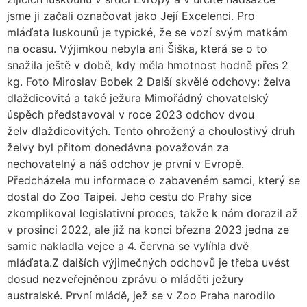
jsme ji začali označovat jako Její Excelenci. Pro
mláďata luskounů je typické, že se vozí svým matkám
na ocasu. Výjimkou nebyla ani Šiška, která se o to
snažila ještě v době, kdy měla hmotnost hodně přes 2
kg. Foto Miroslav Bobek 2 Další skvělé odchovy: želva
dlaždicovitá a také ježura Mimořádný chovatelský
úspěch představoval v roce 2023 odchov dvou
želv dlaždicovitých. Tento ohrožený a choulostivý druh
želvy byl přitom donedávna považován za
nechovatelný a náš odchov je první v Evropě.
Předcházela mu informace o zabaveném samci, který se
dostal do Zoo Taipei. Jeho cestu do Prahy sice
zkomplikoval legislativní proces, takže k nám dorazil až
v prosinci 2022, ale již na konci března 2023 jedna ze
samic nakladla vejce a 4. června se vylíhla dvě
mláďata.Z dalších výjimečných odchovů je třeba uvést
dosud nezveřejněnou zprávu o mláděti ježury
australské. První mládě, jež se v Zoo Praha narodilo