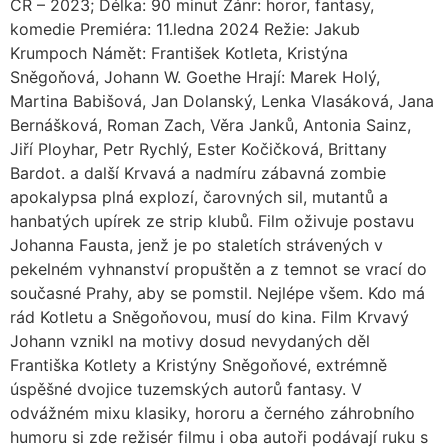
ČR – 2023; Délka: 90 minut Žánr: horor, fantasy,
komedie Premiéra: 11.ledna 2024 Režie: Jakub
Krumpoch Námět: František Kotleta, Kristýna
Sněgoňová, Johann W. Goethe Hrají: Marek Holý,
Martina Babišová, Jan Dolanský, Lenka Vlasáková, Jana
Bernášková, Roman Zach, Věra Janků, Antonia Sainz,
Jiří Ployhar, Petr Rychlý, Ester Kočičková, Brittany
Bardot. a další Krvavá a nadmíru zábavná zombie
apokalypsa plná explozí, čarovných sil, mutantů a
hanbatých upírek ze strip klubů. Film oživuje postavu
Johanna Fausta, jenž je po staletích strávených v
pekelném vyhnanství propuštěn a z temnot se vrací do
současné Prahy, aby se pomstil. Nejlépe všem. Kdo má
rád Kotletu a Sněgoňovou, musí do kina. Film Krvavý
Johann vznikl na motivy dosud nevydaných děl
Františka Kotlety a Kristýny Sněgoňové, extrémně
úspěšné dvojice tuzemských autorů fantasy. V
odvážném mixu klasiky, hororu a černého záhrobního
humoru si zde režisér filmu i oba autoři podávají ruku s