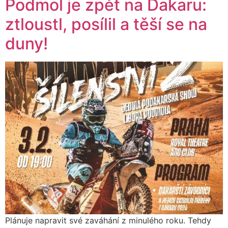
Podmol je zpět na Dakaru:
ztloustl, posílil a těší se na
duny!
Plánuje napravit své zaváhání z minulého roku. Tehdy