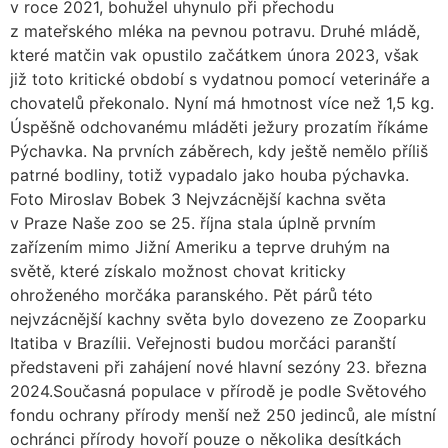
v roce 2021, bohužel uhynulo při přechodu
z mateřského mléka na pevnou potravu. Druhé mládě,
které matčin vak opustilo začátkem února 2023, však
již toto kritické období s vydatnou pomocí veterináře a
chovatelů překonalo. Nyní má hmotnost více než 1,5 kg.
Úspěšně odchovanému mláděti ježury prozatím říkáme
Pýchavka. Na prvních záběrech, kdy ještě nemělo příliš
patrné bodliny, totiž vypadalo jako houba pýchavka.
Foto Miroslav Bobek 3 Nejvzácnější kachna světa
v Praze Naše zoo se 25. října stala úplně prvním
zařízením mimo Jižní Ameriku a teprve druhým na
světě, které získalo možnost chovat kriticky
ohroženého morčáka paranského. Pět párů této
nejvzácnější kachny světa bylo dovezeno ze Zooparku
Itatiba v Brazílii. Veřejnosti budou morčáci paranští
představeni při zahájení nové hlavní sezóny 23. března
2024.Současná populace v přírodě je podle Světového
fondu ochrany přírody menší než 250 jedinců, ale místní
ochránci přírody hovoří pouze o několika desítkách