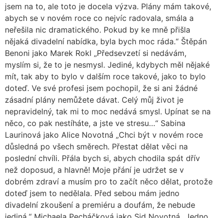
jsem na to, ale toto je docela výzva. Plány mám takové,
abych se v novém roce co nejvíc radovala, smála a
neřešila nic dramatického. Pokud by ke mně přišla
nějaká divadelní nabídka, byla bych moc ráda.“ Štěpán
Benoni jako Marek Rokl „Předsevzetí si nedávám,
myslím si, že to je nesmysl. Jediné, kdybych měl nějaké
mít, tak aby to bylo v dalším roce takové, jako to bylo
doteď. Ve své profesi jsem pochopil, že si ani žádné
zásadní plány nemůžete dávat. Celý můj život je
nepravidelný, tak mi to moc nedává smysl. Upínat se na
něco, co pak nestíháte, a jste ve stresu…“ Sabina
Laurinová jako Alice Novotná „Chci být v novém roce
důsledná po všech směrech. Přestat dělat věci na
poslední chvíli. Přála bych si, abych chodila spát dřív
než doposud, a hlavně! Moje přání je udržet se v
dobrém zdraví a musím pro to začít něco dělat, protože
doteď jsem to nedělala. Před sebou mám jedno
divadelní zkoušení a premiéru a doufám, že nebude
jediná.“ Michaela Pecháčková jako Sid Novotná „Jedno