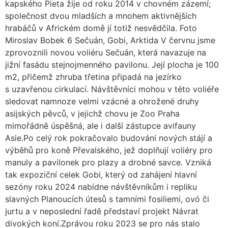
kapského Pieta žije od roku 2014 v chovném zázemí;
společnost dvou mladších a mnohem aktivnějších
hrabáčů v Africkém domě jí totiž nesvědčila. Foto
Miroslav Bobek 6 Sečuán, Gobi, Arktida V červnu jsme
zprovoznili novou voliéru Sečuán, která navazuje na
jižní fasádu stejnojmenného pavilonu. Její plocha je 100
m2, přičemž zhruba třetina připadá na jezírko
s uzavřenou cirkulací. Návštěvníci mohou v této voliéře
sledovat namnoze velmi vzácné a ohrožené druhy
asijských pěvců, v jejichž chovu je Zoo Praha
mimořádně úspěšná, ale i další zástupce avifauny
Asie.Po celý rok pokračovalo budování nových stájí a
výběhů pro koně Převalského, jež doplňují voliéry pro
manuly a pavilonek pro plazy a drobné savce. Vzniká
tak expoziční celek Gobi, který od zahájení hlavní
sezóny roku 2024 nabídne návštěvníkům i repliku
slavných Planoucích útesů s tamními fosiliemi, ovó či
jurtu a v neposlední řadě představí projekt Návrat
divokých koní.Zprávou roku 2023 se pro nás stalo