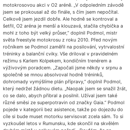
motokrosovou akci v O2 aréně. „V odpoledním závodě
jsem se prokousal až do finále, s čím jsem nepočítal.
Celkově jsem jezdil dobře. Ale hodně se kontroval a
šetřil, O2 aréna je menší a klouzavá, stačila chybička a
mohl z toho být velký průser,“ doplnil Podmol, mistr
světa freestyle motokrosu z roku 2010. Před novým
ročníkem se Podmol zaměřil na posilování, vytrvalostní
tréninky a balanční cviky. Vše driloval v pravidelném
režimu s Karlem Kolpekem, kondičním trenérem a
výživovým poradcem. „Započali jsme někdy v srpnu a
společně se mnou absolvoval hodně tréninků,
dohromady vymýšlíme plán přípravy,“ doplnil Podmol,
který nedržel žádnou dietu. „Naopak jsem se snažil žrát,
co se dalo, abych přibral a posilnil. Užíval jsem také
různé směsi ze superpotravin od značky Gaia.“ Podmol
pojede v kategorii bez asistence, takže po dojezdu do
cíle si bude muset motorku servisovat zcela sám. To si
vyzkoušel letos v Rumunsku, kde skončil na skvělém