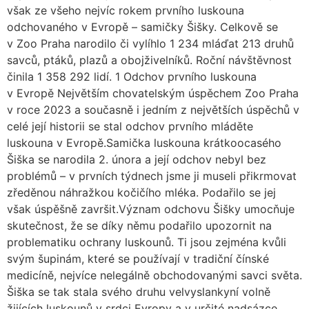
však ze všeho nejvíc rokem prvního luskouna
odchovaného v Evropě – samičky Šišky. Celkově se
v Zoo Praha narodilo či vylíhlo 1 234 mláďat 213 druhů
savců, ptáků, plazů a obojživelníků. Roční návštěvnost
činila 1 358 292 lidí. 1 Odchov prvního luskouna
v Evropě Největším chovatelským úspěchem Zoo Praha
v roce 2023 a současně i jedním z největších úspěchů v
celé její historii se stal odchov prvního mláděte
luskouna v Evropě.Samička luskouna krátkoocasého
Šiška se narodila 2. února a její odchov nebyl bez
problémů – v prvních týdnech jsme ji museli přikrmovat
zředěnou náhražkou kočičího mléka. Podařilo se jej
však úspěšně završit.Význam odchovu Šišky umocňuje
skutečnost, že se díky němu podařilo upozornit na
problematiku ochrany luskounů. Ti jsou zejména kvůli
svým šupinám, které se používají v tradiční čínské
medicíně, nejvíce nelegálně obchodovanými savci světa.
Šiška se tak stala svého druhu velvyslankyní volně
žijících luskounů v srdci Evropy a v určité nadsázce