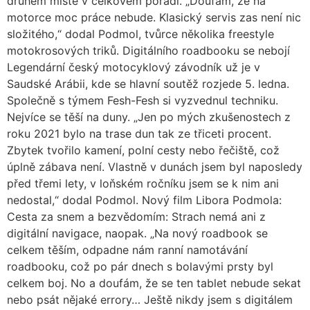
druhém místě v celkovém pořadí. „Doufám, že na
motorce moc práce nebude. Klasický servis zas není nic
složitého,“ dodal Podmol, tvůrce několika freestyle
motokrosových triků. Digitálního roadbooku se nebojí
Legendární český motocyklový závodník už je v
Saudské Arábii, kde se hlavní soutěž rozjede 5. ledna.
Společně s týmem Fesh-Fesh si vyzvednul techniku.
Nejvíce se těší na duny. „Jen po mých zkušenostech z
roku 2021 bylo na trase dun tak ze třiceti procent.
Zbytek tvořilo kamení, polní cesty nebo řečiště, což
úplně zábava není. Vlastně v dunách jsem byl naposledy
před třemi lety, v loňském ročníku jsem se k nim ani
nedostal,“ dodal Podmol. Nový film Libora Podmola:
Cesta za snem a bezvědomím: Strach nemá ani z
digitální navigace, naopak. „Na nový roadbook se
celkem těším, odpadne nám ranní namotávání
roadbooku, což po pár dnech s bolavými prsty byl
celkem boj. No a doufám, že se ten tablet nebude sekat
nebo psát nějaké errory… Ještě nikdy jsem s digitálem