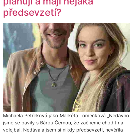
plánují a mají nějaká
předsevzetí?
Michaela Petřeková jako Markéta Tomečková „Nedávno
jsme se bavily s Bárou Černou, že začneme chodit na
volejbal. Nedávala jsem si nikdy předsevzetí, nevěřila