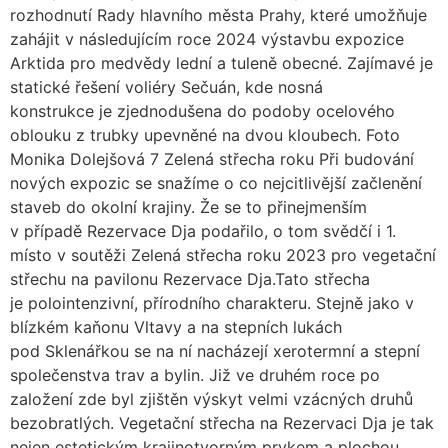
rozhodnutí Rady hlavního města Prahy, které umožňuje
zahájit v následujícím roce 2024 výstavbu expozice
Arktida pro medvědy lední a tuleně obecné. Zajímavé je
statické řešení voliéry Sečuán, kde nosná
konstrukce je zjednodušena do podoby ocelového
oblouku z trubky upevněné na dvou kloubech. Foto
Monika Dolejšová 7 Zelená střecha roku Při budování
nových expozic se snažíme o co nejcitlivější začlenění
staveb do okolní krajiny. Že se to přinejmenším
v případě Rezervace Dja podařilo, o tom svědčí i 1.
místo v soutěži Zelená střecha roku 2023 pro vegetační
střechu na pavilonu Rezervace Dja.Tato střecha
je polointenzivní, přírodního charakteru. Stejně jako v
blízkém kaňonu Vltavy a na stepních lukách
pod Sklenářkou se na ní nacházejí xerotermní a stepní
společenstva trav a bylin. Již ve druhém roce po
založení zde byl zjištěn výskyt velmi vzácných druhů
bezobratlých. Vegetační střecha na Rezervaci Dja je tak
nejen estetickým krajinotvorným prvkem a plochou