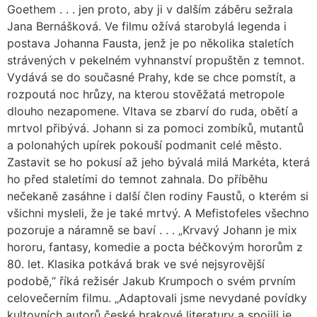
Goethem . . . jen proto, aby ji v dalším záběru sežrala
Jana Bernášková. Ve filmu ožívá starobylá legenda i
postava Johanna Fausta, jenž je po několika staletích
strávených v pekelném vyhnanství propuštěn z temnot.
Vydává se do současné Prahy, kde se chce pomstít, a
rozpoutá noc hrůzy, na kterou stověžatá metropole
dlouho nezapomene. Vltava se zbarví do ruda, obětí a
mrtvol přibývá. Johann si za pomoci zombíků, mutantů
a polonahých upírek pokouší podmanit celé město.
Zastavit se ho pokusí až jeho bývalá milá Markéta, která
ho před staletími do temnot zahnala. Do příběhu
nečekaně zasáhne i další člen rodiny Faustů, o kterém si
všichni mysleli, že je také mrtvý. A Mefistofeles všechno
pozoruje a náramně se baví . . . „Krvavý Johann je mix
hororu, fantasy, komedie a pocta béčkovým hororům z
80. let. Klasika potkává brak ve své nejsyrovější
podobě,“ říká režisér Jakub Krumpoch o svém prvním
celovečerním filmu. „Adaptovali jsme nevydané povídky
kultovních autorů české brakové literatury a spojili je